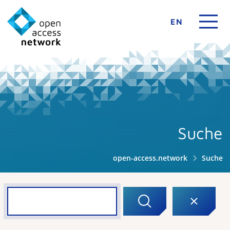
EN
Suche
open-access.network
Suche