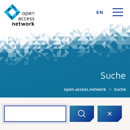
EN
Suche
open-access.network
Suche