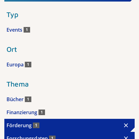
Typ
Events
1
Ort
Europa
1
Thema
Bücher
1
Finanzierung
1
Förderung
1
Forschungsdaten
1