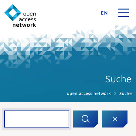
EN
Suche
open-access.network
Suche