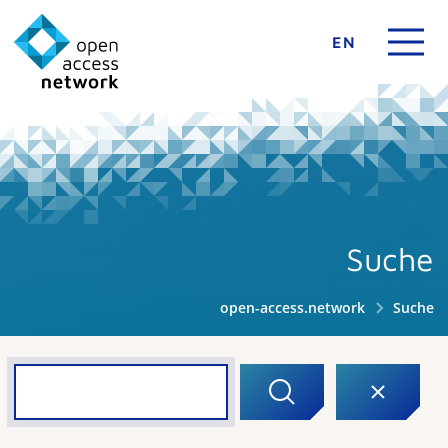
EN
Suche
open-access.network
Suche