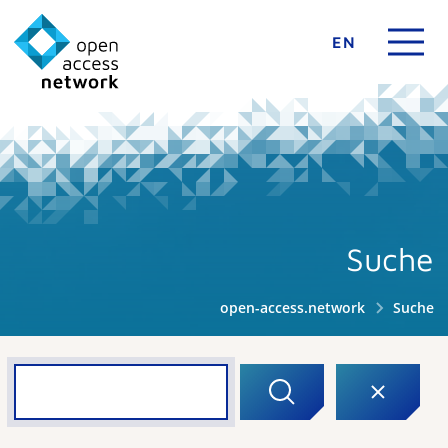
EN
Suche
open-access.network
Suche