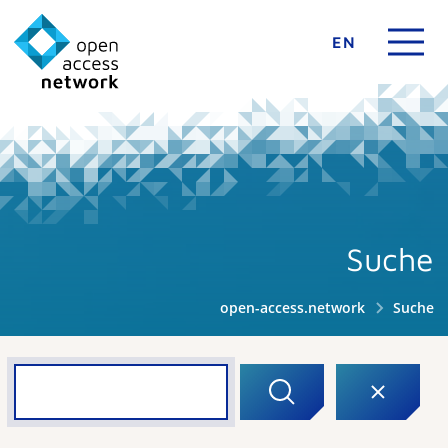
EN
Suche
open-access.network
Suche