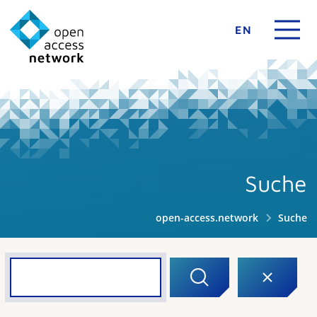
EN
Suche
open-access.network
Suche