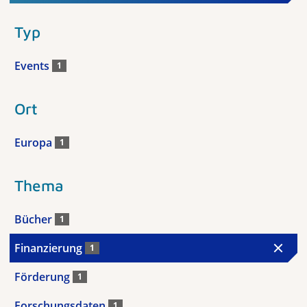
Typ
Events
1
Ort
Europa
1
Thema
Bücher
1
Finanzierung
1
Förderung
1
Forschungsdaten
1