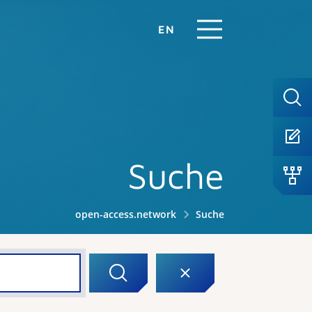
EN
Suche
open-access.network
Suche