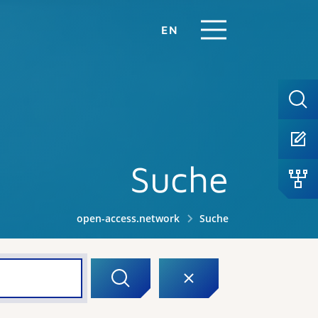
EN
Suche
open-access.network
Suche