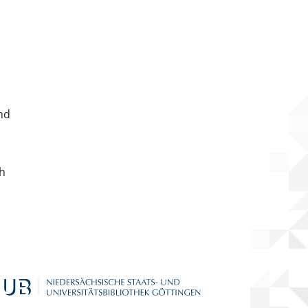
nd
ch