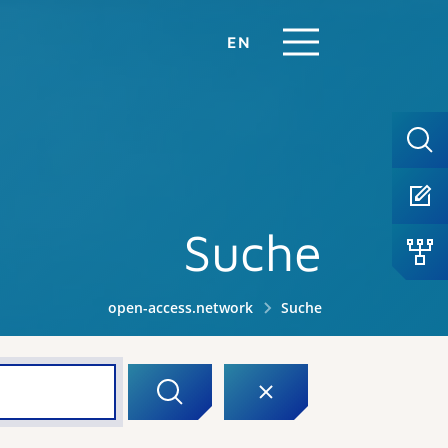
EN
Suche
open-access.network
Suche