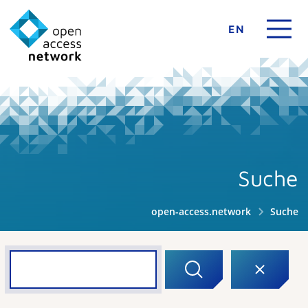
EN
Suche
open-access.network
Suche