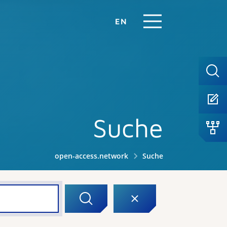
EN
Suche
open-access.network
Suche