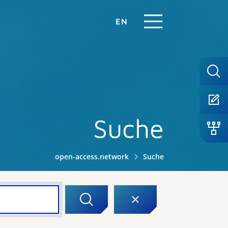
EN
Suche
open-access.network
Suche