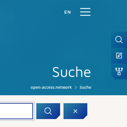
EN
Suche
open-access.network
Suche