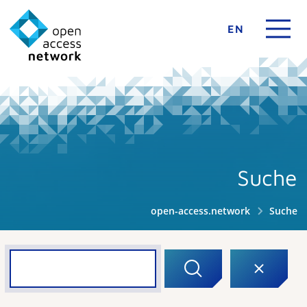
EN
Suche
open-access.network
Suche