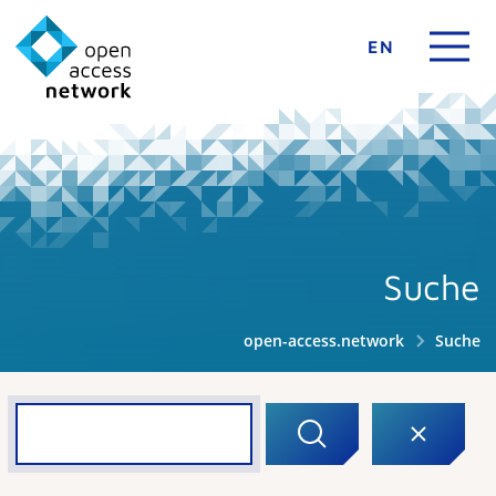
EN
Suche
open-access.network
Suche