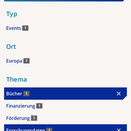
Typ
Events
1
Ort
Europa
1
Thema
Bücher
1
Finanzierung
1
Förderung
1
Forschungsdaten
1