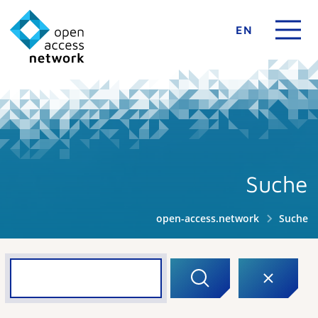
EN
Suche
open-access.network
Suche