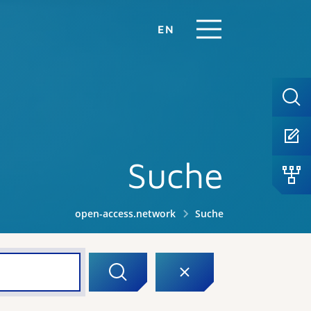
EN
Suche
open-access.network
Suche