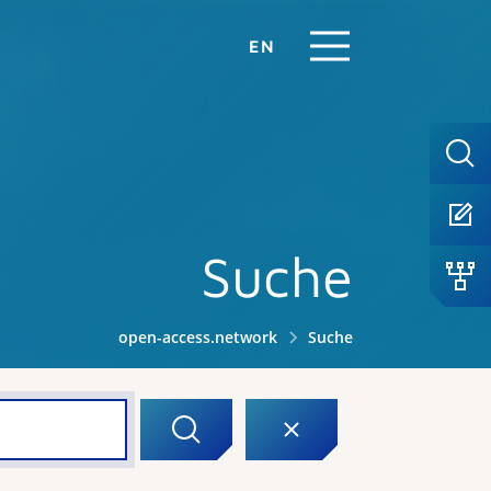
EN
Suche
open-access.network
Suche