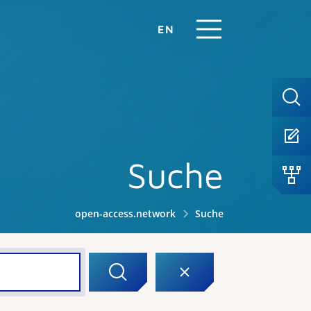
EN
Suche
open-access.network
Suche