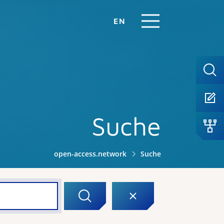
EN
Suche
open-access.network
Suche