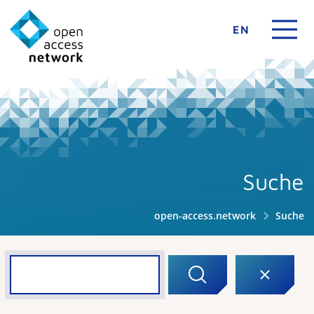
EN
Suche
open-access.network
Suche