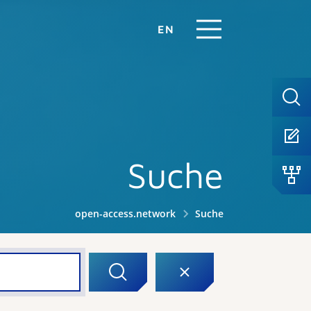
EN
Suche
open-access.network
Suche