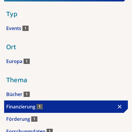
Typ
Events
1
Ort
Europa
1
Thema
Bücher
1
Finanzierung
1
Förderung
1
Forschungsdaten
1