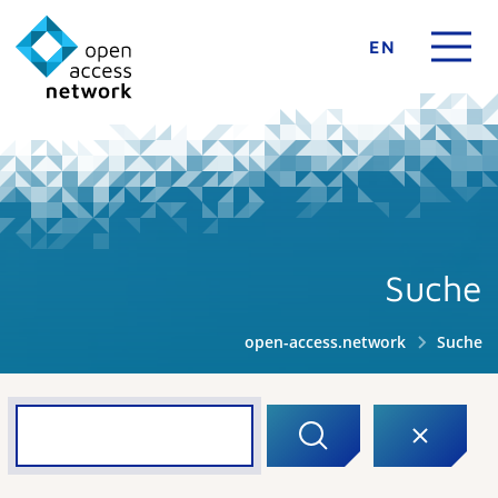
EN
Suche
open-access.network
Suche