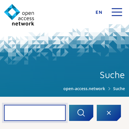
EN
Suche
open-access.network
Suche