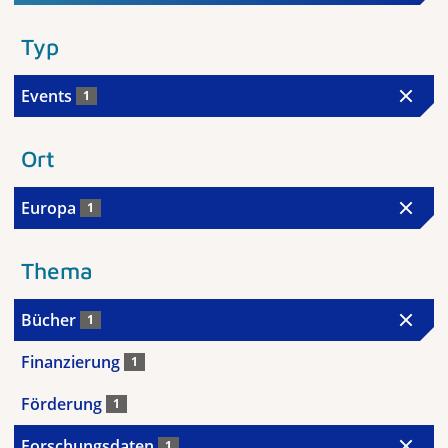
Typ
Events
1
Ort
Europa
1
Thema
Bücher
1
Finanzierung
1
Förderung
1
Forschungsdaten
1