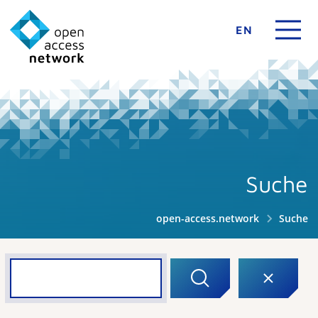
EN
Suche
open-access.network
Suche