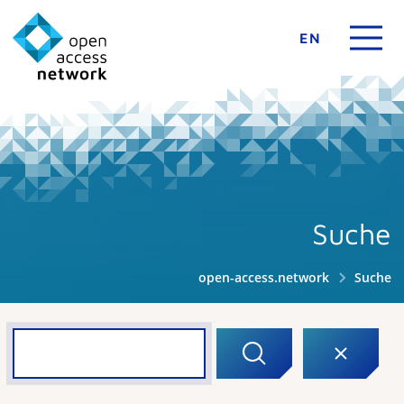
EN
Suche
open-access.network
Suche