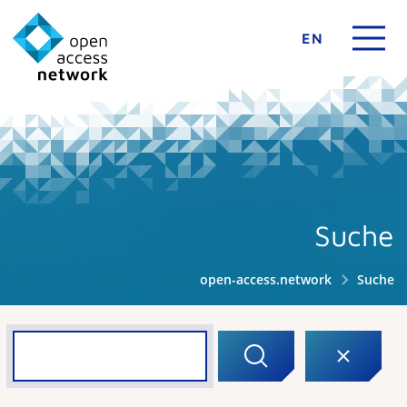
EN
Suche
open-access.network
Suche