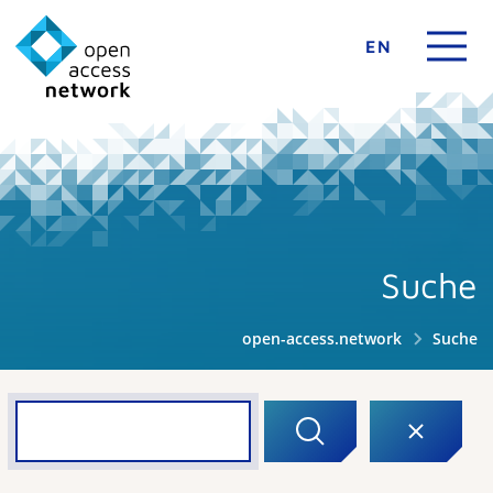
EN
Suche
open-access.network
Suche