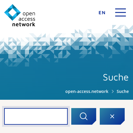
EN
Suche
open-access.network
Suche