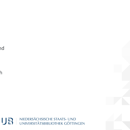
nd
ch