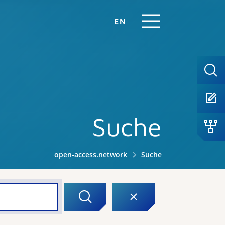
EN
Suche
open-access.network
Suche