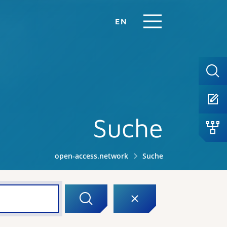
EN
Suche
open-access.network
Suche