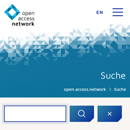
EN
Suche
open-access.network
Suche