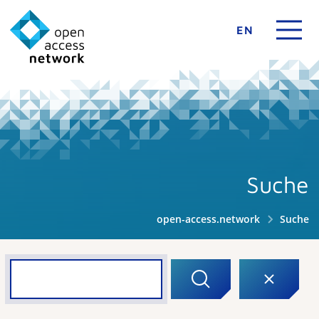
EN
Suche
open-access.network
Suche