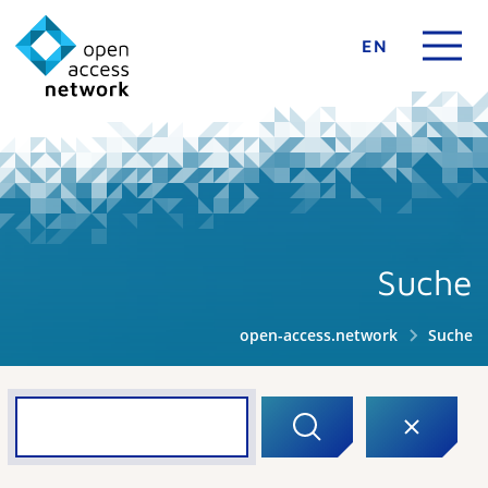
EN
Suche
open-access.network
Suche