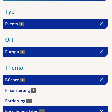
Typ
Events
1
Ort
Europa
1
Thema
Bücher
1
Finanzierung
1
Förderung
1
Forschungsdaten
1