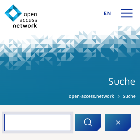
EN
Suche
open-access.network
Suche