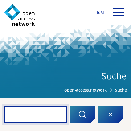
EN
Suche
open-access.network
Suche