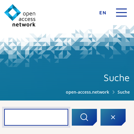
EN
Suche
open-access.network
Suche