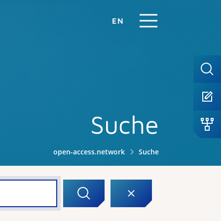
EN
Suche
open-access.network
Suche