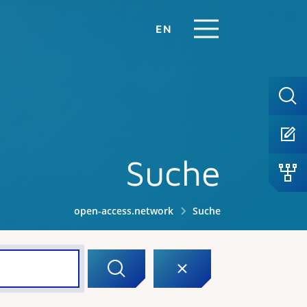
EN
Suche
open-access.network
Suche