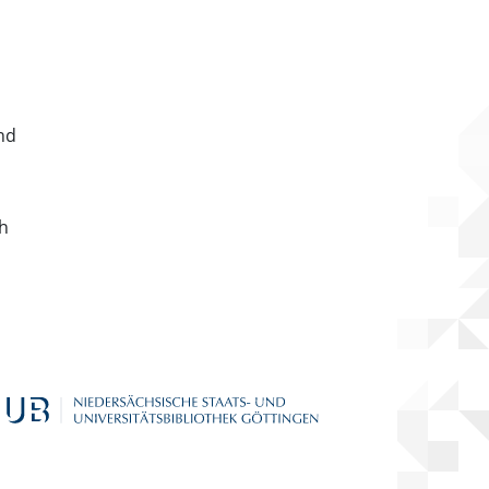
nd
ch