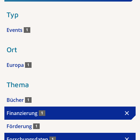
Typ
Events
1
Ort
Europa
1
Thema
Bücher
1
Finanzierung
1
Förderung
1
Forschungsdaten
1