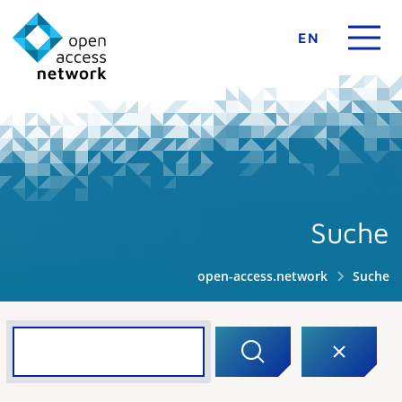
EN
Suche
open-access.network
Suche