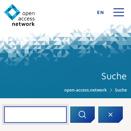
EN
Suche
open-access.network
Suche