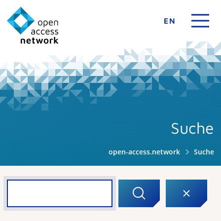
EN
Suche
open-access.network
Suche