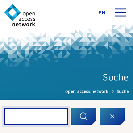
EN
Suche
open-access.network
Suche