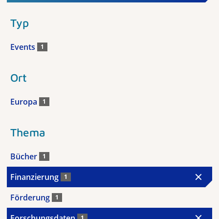
Typ
Events
1
Ort
Europa
1
Thema
Bücher
1
Finanzierung
1
Förderung
1
Forschungsdaten
1