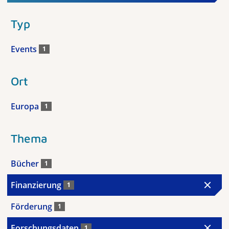
Typ
Events
1
Ort
Europa
1
Thema
Bücher
1
Finanzierung
1
Förderung
1
Forschungsdaten
1