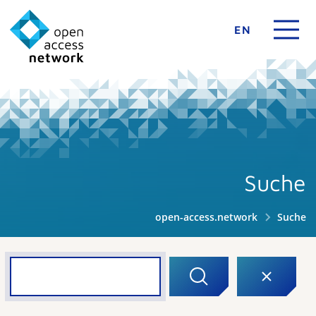
EN
Suche
open-access.network
Suche