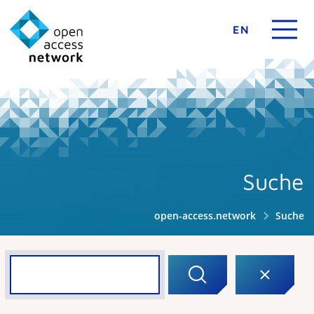
EN
Suche
open-access.network
Suche