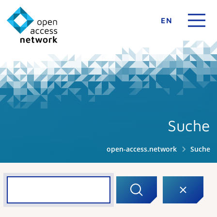
EN
Suche
open-access.network
Suche