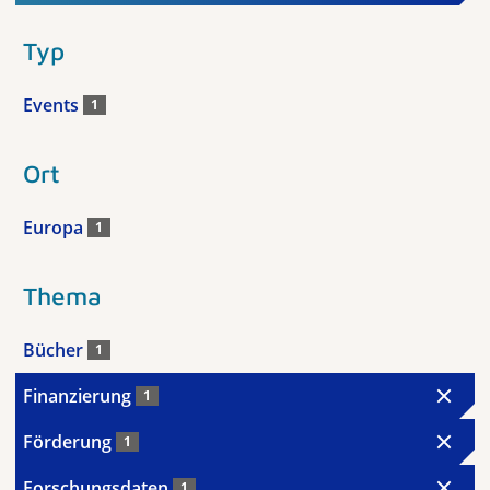
Typ
Events
1
Ort
Europa
1
Thema
Bücher
1
Finanzierung
1
Förderung
1
Forschungsdaten
1