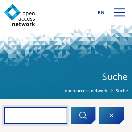
EN
Suche
open-access.network
Suche