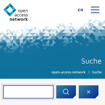
EN
Suche
open-access.network
Suche