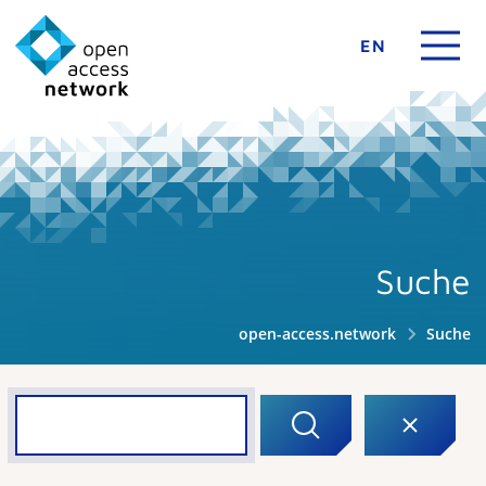
EN
Suche
open-access.network
Suche