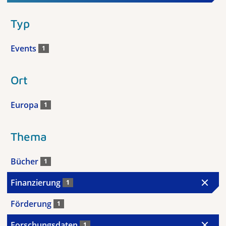
Typ
Events
1
Ort
Europa
1
Thema
Bücher
1
Finanzierung
1
Förderung
1
Forschungsdaten
1